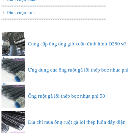
Đinh cuộn trơn
Ống nhựa xếp điều hòa phi 75, thông gió làm mát
nhà xưở...
Cung cấp ống ống gió xoắn định hình D250 sử
dụng trong ...
Ứng dụng của ống ruột gà lõi thép bọc nhựa phi
38...
Ống ruột gà lõi thép bọc nhựa phi 50