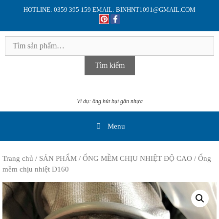
Skip
HOTLINE: 0359 395 159 EMAIL: BINHNT1091@GMAIL.COM
to
content
Tìm
kiếm:
Tìm kiếm
Ví dụ: ống hút bụi gân nhựa
Menu
Trang chủ
/
SẢN PHẨM
/
ỐNG MỀM CHỊU NHIỆT ĐỘ CAO
/ Ống
mềm chịu nhiệt D160