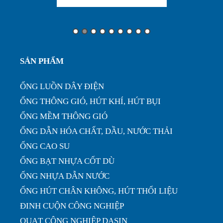
Ưu điểm của ống nhựa xếp định hình phi 200...
Ống nhựa xếp điều hòa phi 75, thông gió làm mát
SẢN PHẨM
nhà xưở...
ỐNG LUỒN DÂY ĐIỆN
ỐNG THÔNG GIÓ, HÚT KHÍ, HÚT BỤI
ỐNG MỀM THÔNG GIÓ
ỐNG DẪN HÓA CHẤT, DẦU, NƯỚC THẢI
ỐNG CAO SU
ỐNG BẠT NHỰA CỐT DÙ
ỐNG NHỰA DẪN NƯỚC
ỐNG HÚT CHÂN KHÔNG, HÚT THỔI LIỆU
ĐINH CUỘN CÔNG NGHIỆP
QUẠT CÔNG NGHIỆP DASIN