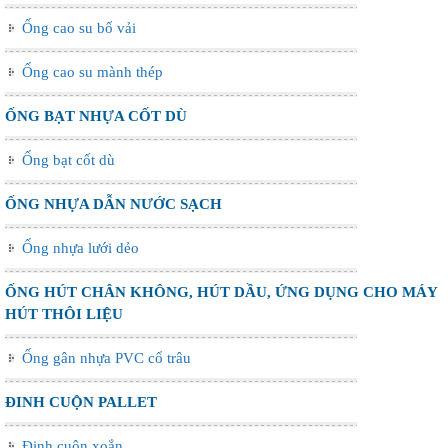
Ống cao su bố vải
Ống cao su mành thép
ỐNG BẠT NHỰA CỐT DÙ
Ống bạt cốt dù
ỐNG NHỰA DẪN NƯỚC SẠCH
Ống nhựa lưới dẻo
ỐNG HÚT CHÂN KHÔNG, HÚT DẦU, ỨNG DỤNG CHO MÁY
HÚT THÔI LIỆU
Ống gân nhựa PVC cổ trâu
ĐINH CUỘN PALLET
Đinh cuộn xoắn