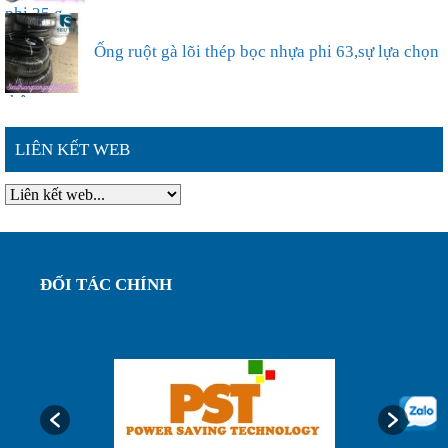
Địa chỉ mua ống ruột gà lõi thép luồn dây điện
phi 25 g...
Ống ruột gà lõi thép bọc nhựa phi 63,sự lựa chọn
LIÊN KẾT WEB
thông ...
Đặc điểm nổi bật của ống ruột gà lõi thép bọc
nhựa phi ...
ĐỐI TÁC CHÍNH
Ống ruột gà lõi thép bọc nhựa phi 75, luôn dây
điện bảo...
Ống luôn dây điện, ống ruột gà lõi thép bọc nhựa
phi32...