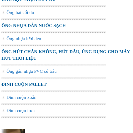
Ống bạt cốt dù
ỐNG NHỰA DẪN NƯỚC SẠCH
Ống nhựa lưới dẻo
ỐNG HÚT CHÂN KHÔNG, HÚT DẦU, ỨNG DỤNG CHO MÁY
HÚT THÔI LIỆU
Ống gân nhựa PVC cổ trâu
ĐINH CUỘN PALLET
Đinh cuộn xoắn
Đinh cuộn trơn
Ống nhựa xếp điều hòa phi 75, thông gió làm mát