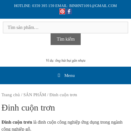
Skip
HOTLINE: 0359 395 159 EMAIL: BINHNT1091@GMAIL.COM
to
content
Tìm
kiếm:
Tìm kiếm
Ví dụ: ống hút bụi gân nhựa
Menu
Trang chủ
/
SẢN PHẨM
/ Đinh cuộn trơn
Đinh cuộn trơn
Đinh cuộn trơn
là đinh cuộn công nghiệp ứng dụng trong ngành
công nghiệp gỗ.