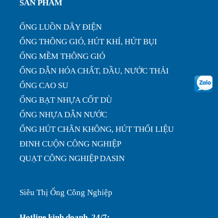
SẢN PHẨM
nhà xưở...
ỐNG LUỒN DÂY ĐIỆN
ỐNG THÔNG GIÓ, HÚT KHÍ, HÚT BỤI
ỐNG MỀM THÔNG GIÓ
ỐNG DẪN HÓA CHẤT, DẦU, NƯỚC THẢI
ỐNG CAO SU
ỐNG BẠT NHỰA CỐT DÙ
ỐNG NHỰA DẪN NƯỚC
ỐNG HÚT CHÂN KHÔNG, HÚT THỔI LIỆU
ĐINH CUỘN CÔNG NGHIỆP
QUẠT CÔNG NGHIỆP DASIN
Siêu Thị Ống Công Nghiệp
Hotline kinh doanh 24/7: