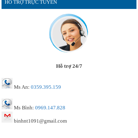
HỖ TRỢ TRỰC TUYẾN
Hỗ trợ 24/7
Ms An:
0359.395.159
Ms Bình:
0969.147.828
binhnt1091@gmail.com