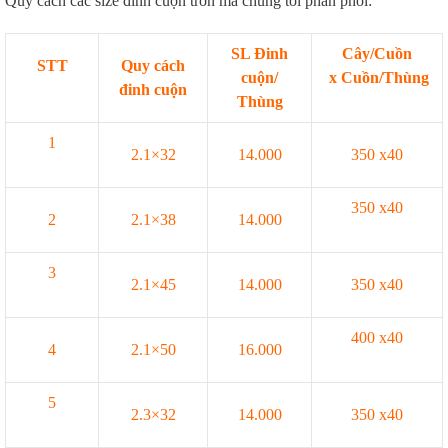
Quy cách các size đinh cuộn trơn mà chúng tôi phân phối:
SL Đinh
Cây/Cuồn
STT
Quy cách
cuộn/
x Cuồn/Thùng
đinh cuộn
Thùng
1
2.1×32
14.000
350 x40
350 x40
2
2.1×38
14.000
3
2.1×45
14.000
350 x40
400 x40
4
2.1×50
16.000
5
2.3×32
14.000
350 x40