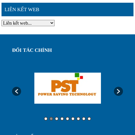
LIÊN KẾT WEB
thông ...
Đặc điểm nổi bật của ống ruột gà lõi thép bọc
nhựa phi ...
Ống ruột gà lõi thép bọc nhựa phi 75, luôn dây
ĐỐI TÁC CHÍNH
điện bảo...
Ống luôn dây điện, ống ruột gà lõi thép bọc nhựa
phi32...
Ưu điểm của ống nhựa xếp định hình phi 200...
Ống nhựa xếp điều hòa phi 75, thông gió làm mát