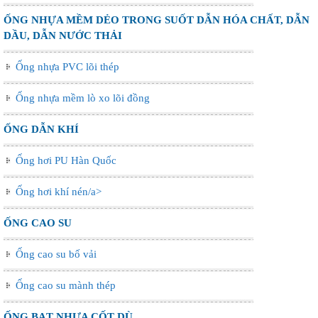
ỐNG NHỰA MỀM DẺO TRONG SUỐT DẪN HÓA CHẤT, DẪN
DẦU, DẪN NƯỚC THẢI
Ống nhựa PVC lõi thép
Ống nhựa mềm lò xo lõi đồng
ỐNG DẪN KHÍ
Ống hơi PU Hàn Quốc
Ống hơi khí nén/a>
ỐNG CAO SU
Ống cao su bố vải
Ống cao su mành thép
ỐNG BẠT NHỰA CỐT DÙ