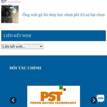
Địa chỉ mua ống ruột gà lõi thép luồn dây điện
phi 25 g...
Ống ruột gà lõi thép bọc nhựa phi 63,sự lựa chọn
LIÊN KẾT WEB
thông ...
Đặc điểm nổi bật của ống ruột gà lõi thép bọc
nhựa phi ...
ĐỐI TÁC CHÍNH
Ống ruột gà lõi thép bọc nhựa phi 75, luôn dây
điện bảo...
Ống luôn dây điện, ống ruột gà lõi thép bọc nhựa
phi32...