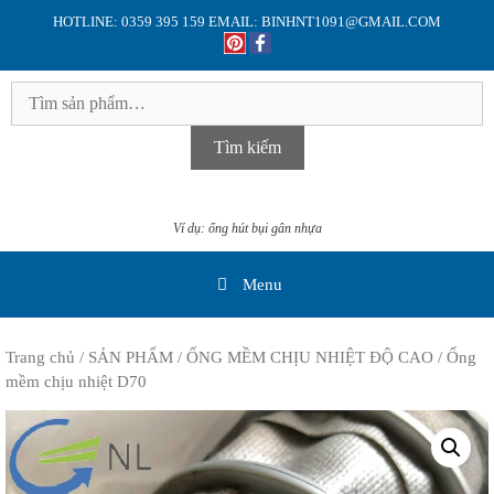
Skip
HOTLINE: 0359 395 159 EMAIL: BINHNT1091@GMAIL.COM
to
content
Tìm
kiếm:
Tìm kiếm
Ví dụ: ống hút bụi gân nhựa
Menu
Trang chủ
/
SẢN PHẨM
/
ỐNG MỀM CHỊU NHIỆT ĐỘ CAO
/ Ống
mềm chịu nhiệt D70