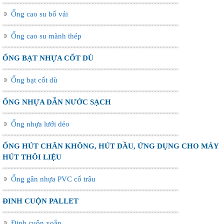
Ống cao su bố vải
Ống cao su mành thép
ỐNG BẠT NHỰA CỐT DÙ
Ống bạt cốt dù
ỐNG NHỰA DẪN NƯỚC SẠCH
Ống nhựa lưới dẻo
ỐNG HÚT CHÂN KHÔNG, HÚT DẦU, ỨNG DỤNG CHO MÁY
HÚT THÔI LIỆU
Ống gân nhựa PVC cổ trâu
ĐINH CUỘN PALLET
Đinh cuộn xoắn