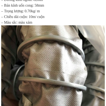
– Bán kính uốn cong: 58mm
– Trọng lượng: 0.70kg/ m
– Chiều dài cuộn: 10m/ cuộn
– Màu sắc: màu xám