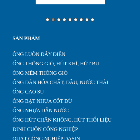
Ưu điểm của ống nhựa xếp định hình phi 200...
Ống nhựa xếp điều hòa phi 75, thông gió làm mát
SẢN PHẨM
nhà xưở...
ỐNG LUỒN DÂY ĐIỆN
ỐNG THÔNG GIÓ, HÚT KHÍ, HÚT BỤI
ỐNG MỀM THÔNG GIÓ
ỐNG DẪN HÓA CHẤT, DẦU, NƯỚC THẢI
ỐNG CAO SU
ỐNG BẠT NHỰA CỐT DÙ
ỐNG NHỰA DẪN NƯỚC
ỐNG HÚT CHÂN KHÔNG, HÚT THỔI LIỆU
ĐINH CUỘN CÔNG NGHIỆP
QUẠT CÔNG NGHIỆP DASIN