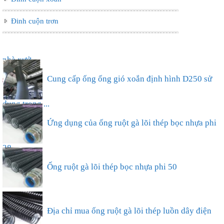
Đinh cuộn trơn
Ống nhựa xếp điều hòa phi 75, thông gió làm mát
nhà xưở...
Cung cấp ống ống gió xoắn định hình D250 sử
dụng trong ...
Ứng dụng của ống ruột gà lõi thép bọc nhựa phi
38...
Ống ruột gà lõi thép bọc nhựa phi 50