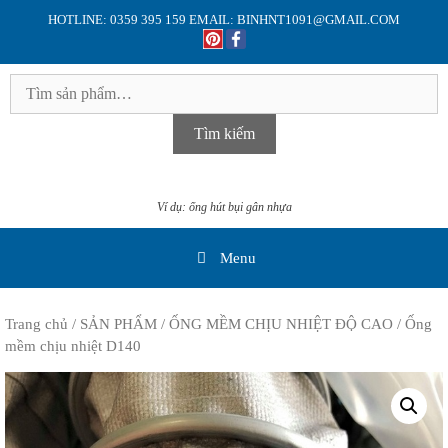
Skip
HOTLINE: 0359 395 159 EMAIL: BINHNT1091@GMAIL.COM
to
content
Tìm
kiếm:
Tìm kiếm
Ví dụ: ống hút bụi gân nhựa
Menu
Trang chủ
/
SẢN PHẨM
/
ỐNG MỀM CHỊU NHIỆT ĐỘ CAO
/ Ống
mềm chịu nhiệt D140