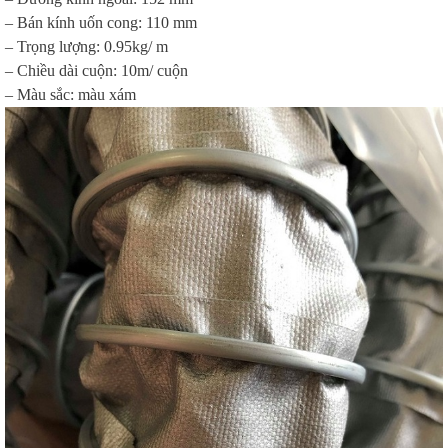
– Bán kính uốn cong: 110 mm
– Trọng lượng: 0.95kg/ m
– Chiều dài cuộn: 10m/ cuộn
– Màu sắc: màu xám