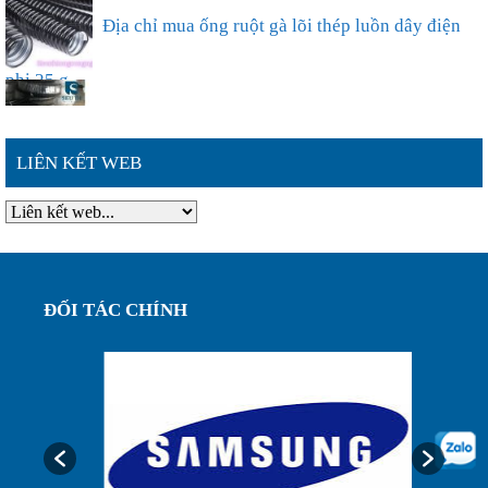
Địa chỉ mua ống ruột gà lõi thép luồn dây điện
phi 25 g...
Ống ruột gà lõi thép bọc nhựa phi 63,sự lựa chọn
LIÊN KẾT WEB
thông ...
Đặc điểm nổi bật của ống ruột gà lõi thép bọc
nhựa phi ...
ĐỐI TÁC CHÍNH
Ống ruột gà lõi thép bọc nhựa phi 75, luôn dây
điện bảo...
Ống luôn dây điện, ống ruột gà lõi thép bọc nhựa