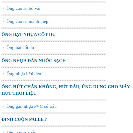
Ống cao su bố vải
Ống cao su mành thép
ỐNG BẠT NHỰA CỐT DÙ
Ống bạt cốt dù
ỐNG NHỰA DẪN NƯỚC SẠCH
Ống nhựa lưới dẻo
ỐNG HÚT CHÂN KHÔNG, HÚT DẦU, ỨNG DỤNG CHO MÁY
HÚT THÔI LIỆU
Ống gân nhựa PVC cổ trâu
ĐINH CUỘN PALLET
Đinh cuộn xoắn