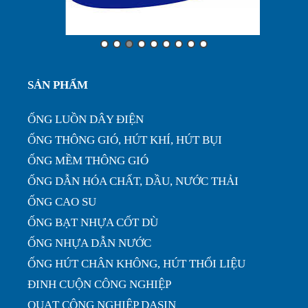
phi32...
Ưu điểm của ống nhựa xếp định hình phi 200...
SẢN PHẨM
ỐNG LUỒN DÂY ĐIỆN
ỐNG THÔNG GIÓ, HÚT KHÍ, HÚT BỤI
ỐNG MỀM THÔNG GIÓ
ỐNG DẪN HÓA CHẤT, DẦU, NƯỚC THẢI
ỐNG CAO SU
ỐNG BẠT NHỰA CỐT DÙ
ỐNG NHỰA DẪN NƯỚC
ỐNG HÚT CHÂN KHÔNG, HÚT THỔI LIỆU
ĐINH CUỘN CÔNG NGHIỆP
QUẠT CÔNG NGHIỆP DASIN