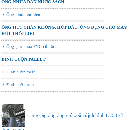
ỐNG NHỰA DẪN NƯỚC SẠCH
Ống nhựa lưới dẻo
ỐNG HÚT CHÂN KHÔNG, HÚT DẦU, ỨNG DỤNG CHO MÁY
HÚT THÔI LIỆU
Ống gân nhựa PVC cổ trâu
ĐINH CUỘN PALLET
Đinh cuộn xoắn
Đinh cuộn trơn
Ống nhựa xếp điều hòa phi 75, thông gió làm mát
nhà xưở...
Cung cấp ống ống gió xoắn định hình D250 sử