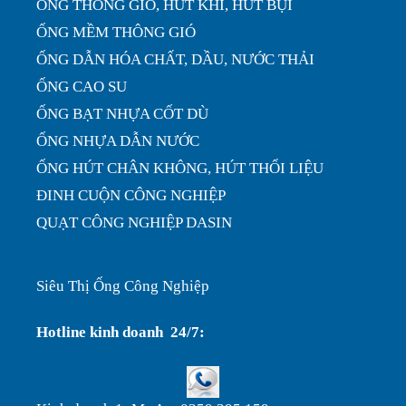
ỐNG THÔNG GIÓ, HÚT KHÍ, HÚT BỤI
ỐNG MỀM THÔNG GIÓ
ỐNG DẪN HÓA CHẤT, DẦU, NƯỚC THẢI
ỐNG CAO SU
ỐNG BẠT NHỰA CỐT DÙ
ỐNG NHỰA DẪN NƯỚC
ỐNG HÚT CHÂN KHÔNG, HÚT THỔI LIỆU
ĐINH CUỘN CÔNG NGHIỆP
QUẠT CÔNG NGHIỆP DASIN
Siêu Thị Ống Công Nghiệp
Hotline kinh doanh 24/7: