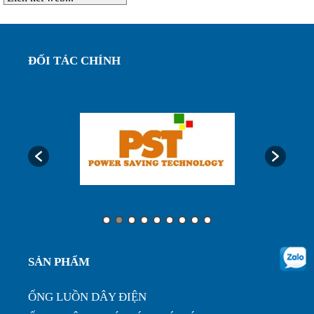
nhựa phi ...
Ống ruột gà lõi thép bọc nhựa phi 75, luôn dây
ĐỐI TÁC CHÍNH
điện bảo...
Ống luôn dây điện, ống ruột gà lõi thép bọc nhựa
phi32...
Ưu điểm của ống nhựa xếp định hình phi 200...
Ống nhựa xếp điều hòa phi 75, thông gió làm mát
SẢN PHẨM
nhà xưở...
ỐNG LUỒN DÂY ĐIỆN