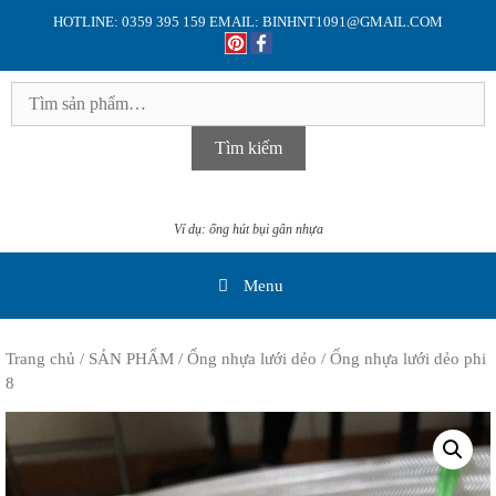
Skip
HOTLINE: 0359 395 159 EMAIL: BINHNT1091@GMAIL.COM
to
content
Tìm
kiếm:
Tìm kiếm
Ví dụ: ống hút bụi gân nhựa
Menu
Trang chủ
/
SẢN PHẨM
/
Ống nhựa lưới dẻo
/ Ống nhựa lưới dẻo phi
8