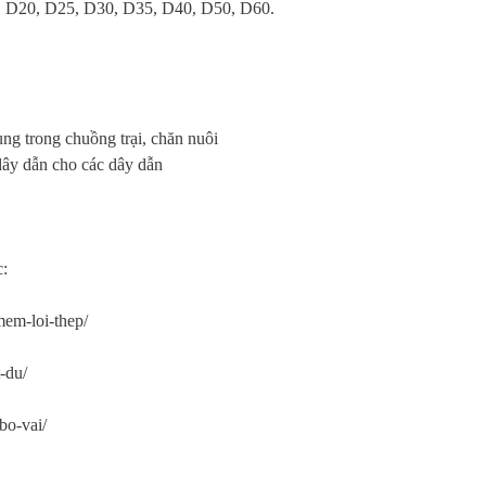
, D20, D25, D30, D35, D40, D50, D60.
ng trong chuồng trại, chăn nuôi
dây dẫn cho các dây dẫn
c:
mem-loi-thep/
-du/
bo-vai/