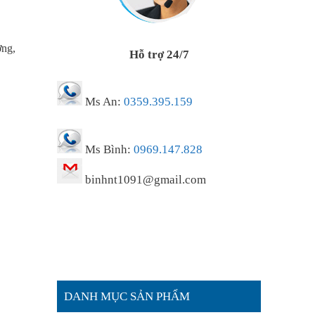
ơng,
Hỗ trợ 24/7
Ms An:
0359.395.159
Ms Bình:
0969.147.828
binhnt1091@gmail.com
DANH MỤC SẢN PHẨM