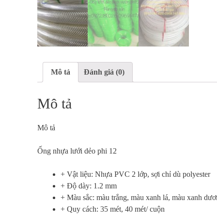
Mô tả
Đánh giá (0)
Mô tả
Mô tả
Ống nhựa lưới dẻo phi 12
+ Vật liệu: Nhựa PVC 2 lớp, sợi chỉ dù polyester
+ Độ dày: 1.2 mm
+ Màu sắc: màu trắng, màu xanh lá, màu xanh dư
+ Quy cách: 35 mét, 40 mét/ cuộn