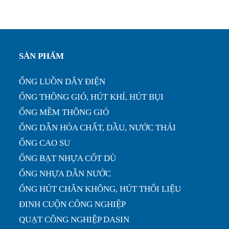
SẢN PHẨM
ỐNG LUỒN DÂY ĐIỆN
ỐNG THÔNG GIÓ, HÚT KHÍ, HÚT BỤI
ỐNG MỀM THÔNG GIÓ
ỐNG DẪN HÓA CHẤT, DẦU, NƯỚC THẢI
ỐNG CAO SU
ỐNG BẠT NHỰA CỐT DÙ
ỐNG NHỰA DẪN NƯỚC
ỐNG HÚT CHÂN KHÔNG, HÚT THỔI LIỆU
ĐINH CUỘN CÔNG NGHIỆP
QUẠT CÔNG NGHIỆP DASIN