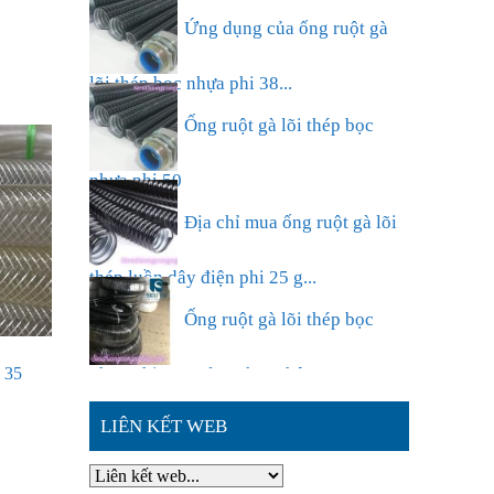
định hình D250 sử dụng trong ...
Ứng dụng của ống ruột gà
lõi thép bọc nhựa phi 38...
Ống ruột gà lõi thép bọc
nhựa phi 50
Địa chỉ mua ống ruột gà lõi
thép luồn dây điện phi 25 g...
Ống ruột gà lõi thép bọc
 35
nhựa phi 63,sự lựa chọn thông ...
LIÊN KẾT WEB
Đặc điểm nổi bật của ống