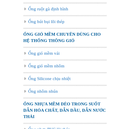
Ống ruột gà định hình
Ống hút bụi lõi thép
ỐNG GIÓ MỀM CHUYÊN DÙNG CHO
HỆ THỐNG THÔNG GIÓ
Ống gió mềm vải
Ống gió mềm nhôm
Ống Silicone chịu nhiệt
Ống nhôm nhún
ỐNG NHỰA MỀM DẺO TRONG SUỐT
DẪN HÓA CHẤT, DẪN DẦU, DẪN NƯỚC
THẢI