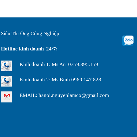
ruột gà lõi thép bọc nhựa phi ...
Ống ruột gà lõi thép bọc
nhựa phi 75, luôn dây điện bảo...
Siêu Thị Ống Công Nghiệp
Ống luôn dây điện, ống ruột
Hotline kinh doanh 24/7:
gà lõi thép bọc nhựa phi32...
Kinh doanh 1: Ms An 0359.395.159
Ưu điểm của ống nhựa xếp
Kinh doanh 2: Ms Bình 0969.147.828
định hình phi 200...
EMAIL: hanoi.nguyenlamco@gmail.com
Ống nhựa xếp điều hòa phi
75, thông gió làm mát nhà xưở...