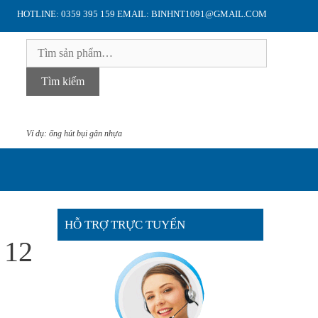
HOTLINE: 0359 395 159 EMAIL: BINHNT1091@GMAIL.COM
Tìm
kiếm:
Tìm kiếm
Ví dụ: ống hút bụi gân nhựa
HỖ TRỢ TRỰC TUYẾN
 12