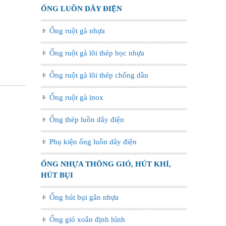
ỐNG LUỒN DÂY ĐIỆN
Ống ruột gà nhựa
Ống ruột gà lõi thép bọc nhựa
Ống ruột gà lõi thép chống dầu
Ống ruột gà inox
Ống thép luồn dây điện
Phụ kiện ống luồn dây điện
ỐNG NHỰA THÔNG GIÓ, HÚT KHÍ,
HÚT BỤI
Ống hút bụi gân nhựa
Ống gió xoắn định hình