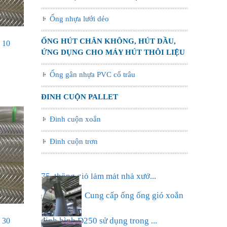
Ống nhựa lưới dẻo
ỐNG HÚT CHÂN KHÔNG, HÚT DẦU,
 10
ỨNG DỤNG CHO MÁY HÚT THÔI LIỆU
Ống gân nhựa PVC cổ trâu
ĐINH CUỘN PALLET
Đinh cuộn xoắn
Đinh cuộn trơn
Ống nhựa xếp điều hòa phi
75, thông gió làm mát nhà xưở...
Cung cấp ống ống gió xoắn
 30