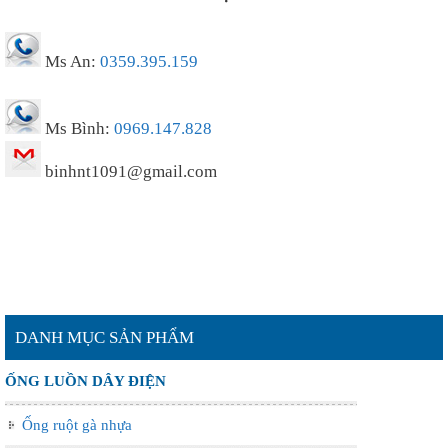
Ms An:
0359.395.159
Ms Bình:
0969.147.828
binhnt1091@gmail.com
DANH MỤC SẢN PHẨM
ỐNG LUỒN DÂY ĐIỆN
Ống ruột gà nhựa