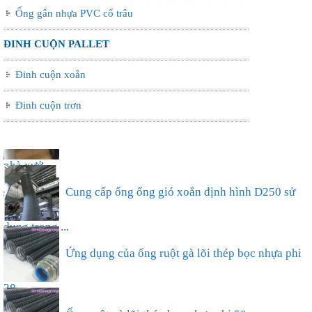
Ống gân nhựa PVC cổ trâu
ĐINH CUỘN PALLET
Đinh cuộn xoắn
Đinh cuộn trơn
Ống nhựa xếp điều hòa phi 75, thông gió làm mát
nhà xưở...
Cung cấp ống ống gió xoắn định hình D250 sử
dụng trong ...
Ứng dụng của ống ruột gà lõi thép bọc nhựa phi