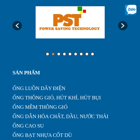
Ống luôn dây điện, ống ruột gà lõi thép bọc nhựa
phi32...
Ưu điểm của ống nhựa xếp định hình phi 200...
Ống nhựa xếp điều hòa phi 75, thông gió làm mát
SẢN PHẨM
nhà xưở...
ỐNG LUỒN DÂY ĐIỆN
ỐNG THÔNG GIÓ, HÚT KHÍ, HÚT BỤI
ỐNG MỀM THÔNG GIÓ
ỐNG DẪN HÓA CHẤT, DẦU, NƯỚC THẢI
ỐNG CAO SU
ỐNG BẠT NHỰA CỐT DÙ