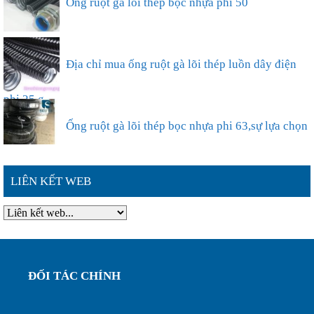
38...
Ống ruột gà lõi thép bọc nhựa phi 50
Địa chỉ mua ống ruột gà lõi thép luồn dây điện
phi 25 g...
Ống ruột gà lõi thép bọc nhựa phi 63,sự lựa chọn
LIÊN KẾT WEB
thông ...
Đặc điểm nổi bật của ống ruột gà lõi thép bọc
nhựa phi ...
Ống ruột gà lõi thép bọc nhựa phi 75, luôn dây
ĐỐI TÁC CHÍNH
điện bảo...