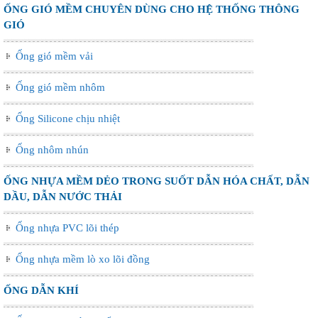
ỐNG GIÓ MỀM CHUYÊN DÙNG CHO HỆ THỐNG THÔNG
GIÓ
Ống gió mềm vải
Ống gió mềm nhôm
Ống Silicone chịu nhiệt
Ống nhôm nhún
ỐNG NHỰA MỀM DẺO TRONG SUỐT DẪN HÓA CHẤT, DẪN
DẦU, DẪN NƯỚC THẢI
Ống nhựa PVC lõi thép
Ống nhựa mềm lò xo lõi đồng
ỐNG DẪN KHÍ