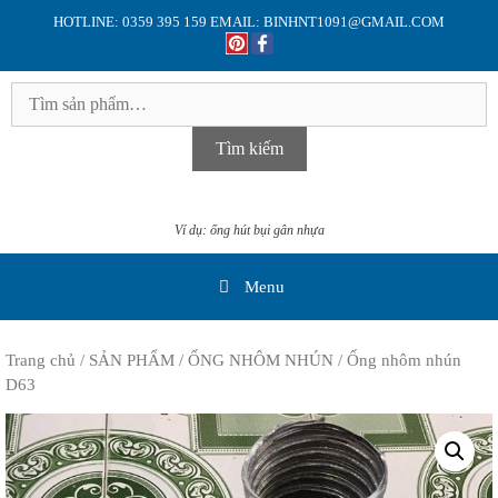
Skip
HOTLINE: 0359 395 159 EMAIL: BINHNT1091@GMAIL.COM
to
content
Tìm
kiếm:
Tìm kiếm
Ví dụ: ống hút bụi gân nhựa
Menu
Trang chủ
/
SẢN PHẨM
/
ỐNG NHÔM NHÚN
/ Ống nhôm nhún
D63