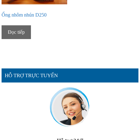
Ống nhôm nhún D250
Đọc tiếp
HỖ TRỢ TRỰC TUYẾN