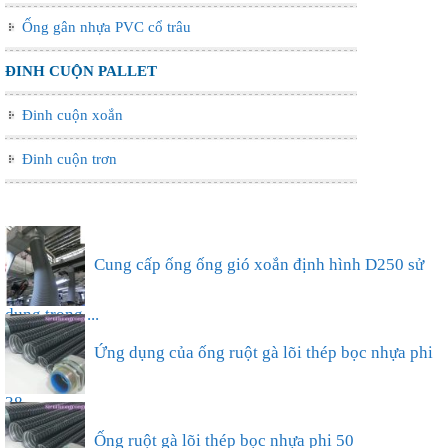
Ống gân nhựa PVC cổ trâu
ĐINH CUỘN PALLET
Đinh cuộn xoắn
Đinh cuộn trơn
Ống nhựa xếp điều hòa phi 75, thông gió làm mát
nhà xưở...
Cung cấp ống ống gió xoắn định hình D250 sử
dụng trong ...
Ứng dụng của ống ruột gà lõi thép bọc nhựa phi
38...