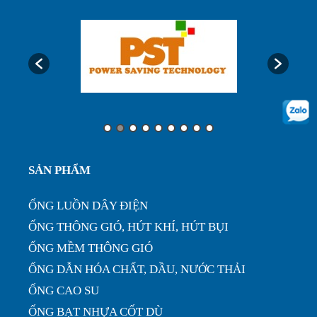
Ống luôn dây điện, ống ruột gà lõi thép bọc nhựa
phi32...
Ưu điểm của ống nhựa xếp định hình phi 200...
Ống nhựa xếp điều hòa phi 75, thông gió làm mát
SẢN PHẨM
nhà xưở...
ỐNG LUỒN DÂY ĐIỆN
ỐNG THÔNG GIÓ, HÚT KHÍ, HÚT BỤI
ỐNG MỀM THÔNG GIÓ
ỐNG DẪN HÓA CHẤT, DẦU, NƯỚC THẢI
ỐNG CAO SU
ỐNG BẠT NHỰA CỐT DÙ