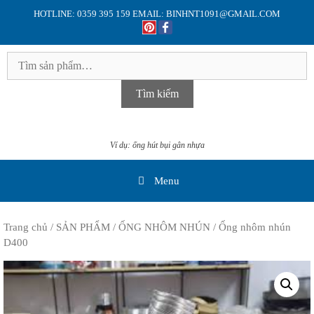
Skip
HOTLINE: 0359 395 159 EMAIL: BINHNT1091@GMAIL.COM
to
content
Tìm
kiếm:
Tìm kiếm
Ví dụ: ống hút bụi gân nhựa
Menu
Trang chủ
/
SẢN PHẨM
/
ỐNG NHÔM NHÚN
/ Ống nhôm nhún
D400