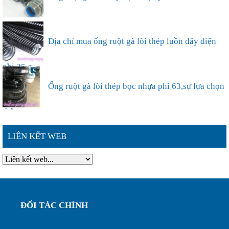
Ống ruột gà lõi thép bọc nhựa phi 50
Địa chỉ mua ống ruột gà lõi thép luồn dây điện
phi 25 g...
Ống ruột gà lõi thép bọc nhựa phi 63,sự lựa chọn
thông ...
LIÊN KẾT WEB
Đặc điểm nổi bật của ống ruột gà lõi thép bọc
nhựa phi ...
Ống ruột gà lõi thép bọc nhựa phi 75, luôn dây
ĐỐI TÁC CHÍNH
điện bảo...