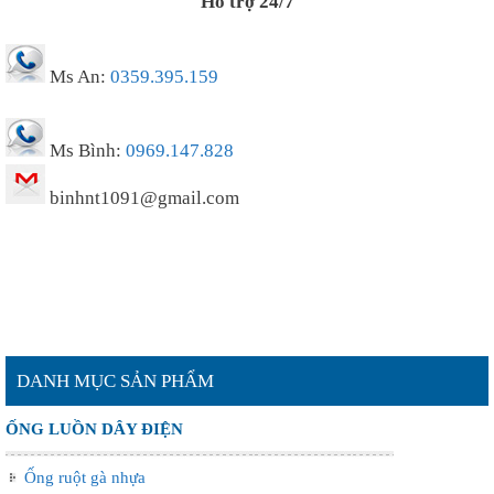
Hỗ trợ 24/7
Ms An:
0359.395.159
Ms Bình:
0969.147.828
binhnt1091@gmail.com
DANH MỤC SẢN PHẨM
ỐNG LUỒN DÂY ĐIỆN
Ống ruột gà nhựa