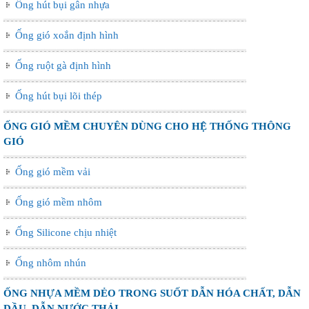
Ống hút bụi gân nhựa
Ống gió xoắn định hình
Ống ruột gà định hình
Ống hút bụi lõi thép
ỐNG GIÓ MỀM CHUYÊN DÙNG CHO HỆ THỐNG THÔNG
GIÓ
Ống gió mềm vải
Ống gió mềm nhôm
Ống Silicone chịu nhiệt
Ống nhôm nhún
ỐNG NHỰA MỀM DẺO TRONG SUỐT DẪN HÓA CHẤT, DẪN
DẦU, DẪN NƯỚC THẢI