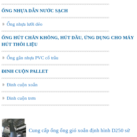
ỐNG NHỰA DẪN NƯỚC SẠCH
Ống nhựa lưới dẻo
ỐNG HÚT CHÂN KHÔNG, HÚT DẦU, ỨNG DỤNG CHO MÁY
HÚT THÔI LIỆU
Ống gân nhựa PVC cổ trâu
ĐINH CUỘN PALLET
Đinh cuộn xoắn
Đinh cuộn trơn
Ống nhựa xếp điều hòa phi 75, thông gió làm mát
nhà xưở...