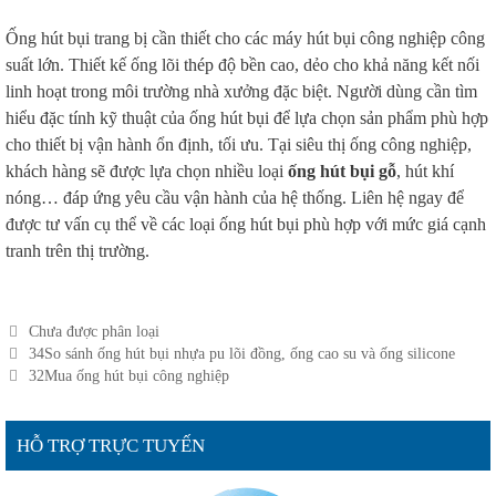
Ống hút bụi trang bị cần thiết cho các máy hút bụi công nghiệp công
suất lớn. Thiết kế ống lõi thép độ bền cao, dẻo cho khả năng kết nối
linh hoạt trong môi trường nhà xưởng đặc biệt. Người dùng cần tìm
hiểu đặc tính kỹ thuật của ống hút bụi để lựa chọn sản phẩm phù hợp
cho thiết bị vận hành ổn định, tối ưu. Tại siêu thị ống công nghiệp,
khách hàng sẽ được lựa chọn nhiều loại
ống hút bụi gỗ
, hút khí
nóng… đáp ứng yêu cầu vận hành của hệ thống. Liên hệ ngay để
được tư vấn cụ thể về các loại ống hút bụi phù hợp với mức giá cạnh
tranh trên thị trường.
Categories
Chưa được phân loại
Post
34So sánh ống hút bụi nhựa pu lõi đồng, ống cao su và ống silicone
navigation
32Mua ống hút bụi công nghiệp
HỖ TRỢ TRỰC TUYẾN