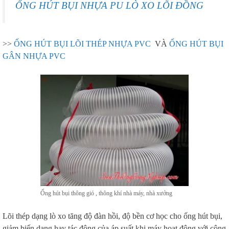
ỐNG HÚT BỤI NHỰA PU LÒ XO LÕI ĐỒNG
>>
ỐNG HÚT BỤI LÕI THÉP NHỰA PVC
VÀ
ỐNG HÚT BỤI
GÂN NHỰA PVC
Ống hút bụi thông gió , thông khí nhà máy, nhà xưởng
Lõi thép dạng lò xo tăng độ đàn hồi, độ bền cơ học cho ống hút bụi,
giảm biến dạng hay tác động của áp suất khi máy hoạt động với công