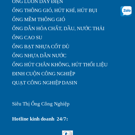
ỐNG LUỒN DÂY ĐIỆN
ỐNG THÔNG GIÓ, HÚT KHÍ, HÚT BỤI
ỐNG MỀM THÔNG GIÓ
ỐNG DẪN HÓA CHẤT, DẦU, NƯỚC THẢI
ỐNG CAO SU
ỐNG BẠT NHỰA CỐT DÙ
ỐNG NHỰA DẪN NƯỚC
ỐNG HÚT CHÂN KHÔNG, HÚT THỔI LIỆU
ĐINH CUỘN CÔNG NGHIỆP
QUẠT CÔNG NGHIỆP DASIN
Siêu Thị Ống Công Nghiệp
Hotline kinh doanh 24/7: