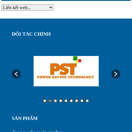
nhựa phi ...
Ống ruột gà lõi thép bọc nhựa phi 75, luôn dây
ĐỐI TÁC CHÍNH
điện bảo...
Ống luôn dây điện, ống ruột gà lõi thép bọc nhựa
phi32...
Ưu điểm của ống nhựa xếp định hình phi 200...
Ống nhựa xếp điều hòa phi 75, thông gió làm mát
nhà xưở...
SẢN PHẨM