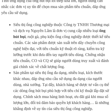
Tính ứng dụng của ống hút bụi lõi thép khá lớn, người dùng cân
nhắc các đơn vị uy tín để chọn mua sản phẩm tiêu chuẩn, đáp ứng
yêu cầu sử dụng.
Siêu thị ống công nghiệp thuộc Công ty TNHH Thương mại
và dịch vụ Nguyên Lâm là đơn vị cung cấp nhiều loại
ống
hút bụi
, ruột gà, phụ kiện ống công nghiệp được thiết kế tiêu
chuẩn. Các sản phẩm được sản xuất trên dây chuyền công
nghệ hiện đại, với tiêu chuẩn kỹ thuật rõ ràng, kiểm tra kỹ
lưỡng trước khi đưa đến tay người tiêu dùng. Chứng nhận
tiêu chuẩn, CO và CQ sẽ giúp người dùng truy xuất và đánh
giá chính xác về chất lượng ống.
Sản phẩm tại siêu thị ống đa dạng, nhiều loại, kích thước
khác nhau, đáp ứng nhu cầu sử dụng đa dạng của người
dùng, nhà xưởng. Tại đây, khách hàng sẽ được tư vấn cụ thể
các dòng ống hút bụi phù hợp với tiêu chí kỹ thuật lắp đặt sử
dụng. Chính sách mua hàng linh hoạt, ưu đãi giá khi mua số
lượng lớn, đổi trả đảm bảo quyền lợi khách hàng… là những
khẳng định về uy tín của siêu thị ống công nghiệp.