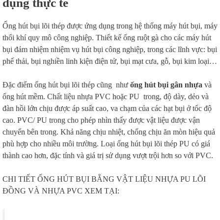
dụng thực tế
Ống hút bụi lõi thép được ứng dụng trong hệ thống máy hút bụi, máy
thổi khí quy mô công nghiệp. Thiết kế ống ruột gà cho các máy hút
bụi đảm nhiệm nhiệm vụ hút bụi công nghiệp, trong các lĩnh vực: bụi
phế thải, bụi nghiền linh kiện điện tử, bụi mạt cưa, gỗ, bụi kim loại…
Đặc điểm ống hút bụi lõi thép cũng như
ống hút bụi gân nhựa
và
ống hút mềm. Chất liệu nhựa PVC hoặc PU trong, độ dày, dẻo và
đàn hồi lớn chịu được áp suất cao, va chạm của các hạt bụi ở tốc độ
cao. PVC/ PU trong cho phép nhìn thấy được vật liệu được vận
chuyển bên trong. Khả năng chịu nhiệt, chống chịu ăn mòn hiệu quả
phù hợp cho nhiều môi trường. Loại ống hút bụi lõi thép PU có giá
thành cao hơn, đặc tính và giá trị sử dụng vượt trội hơn so với PVC.
CHI TIẾT ỐNG HÚT BỤI BẰNG VẬT LIỆU NHỰA PU LÕI
ĐỒNG VÀ NHỰA PVC XEM TẠI: