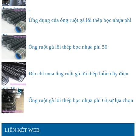
Cung cấp ống ống gió xoắn định hình D250 sử
dụng trong ...
Ứng dụng của ống ruột gà lõi thép bọc nhựa phi
38...
Ống ruột gà lõi thép bọc nhựa phi 50
Địa chỉ mua ống ruột gà lõi thép luồn dây điện
phi 25 g...
Ống ruột gà lõi thép bọc nhựa phi 63,sự lựa chọn
thông ...
LIÊN KẾT WEB
Đặc điểm nổi bật của ống ruột gà lõi thép bọc