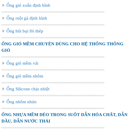
Ống gió xoắn định hình
Ống ruột gà định hình
Ống hút bụi lõi thép
ỐNG GIÓ MỀM CHUYÊN DÙNG CHO HỆ THỐNG THÔNG
GIÓ
Ống gió mềm vải
Ống gió mềm nhôm
Ống Silicone chịu nhiệt
Ống nhôm nhún
ỐNG NHỰA MỀM DẺO TRONG SUỐT DẪN HÓA CHẤT, DẪN
DẦU, DẪN NƯỚC THẢI