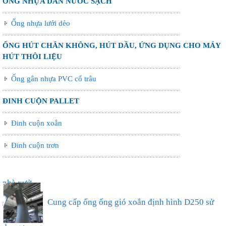
ỐNG NHỰA DẪN NƯỚC SẠCH
Ống nhựa lưới dẻo
ỐNG HÚT CHÂN KHÔNG, HÚT DẦU, ỨNG DỤNG CHO MÁY
HÚT THÔI LIỆU
Ống gân nhựa PVC cổ trâu
ĐINH CUỘN PALLET
Đinh cuộn xoắn
Đinh cuộn trơn
Ống nhựa xếp điều hòa phi 75, thông gió làm mát
nhà xưở...
Cung cấp ống ống gió xoắn định hình D250 sử