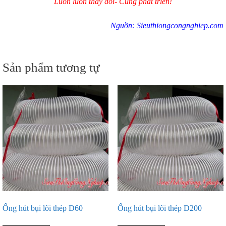
Luôn luôn thay đổi- Cùng phát triển!
Nguồn:
Sieuthiongcongnghiep.com
Sản phẩm tương tự
Ống hút bụi lõi thép D60
Ống hút bụi lõi thép D200