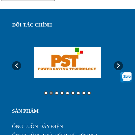
nhựa phi ...
Ống ruột gà lõi thép bọc nhựa phi 75, luôn dây
ĐỐI TÁC CHÍNH
điện bảo...
Ống luôn dây điện, ống ruột gà lõi thép bọc nhựa
phi32...
Ưu điểm của ống nhựa xếp định hình phi 200...
Ống nhựa xếp điều hòa phi 75, thông gió làm mát
SẢN PHẨM
nhà xưở...
ỐNG LUỒN DÂY ĐIỆN