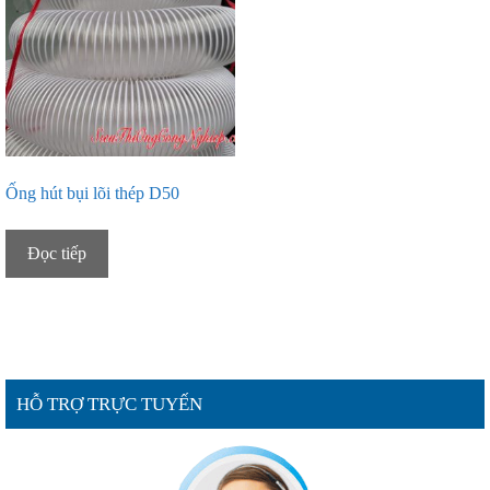
Ống hút bụi lõi thép D50
Đọc tiếp
HỖ TRỢ TRỰC TUYẾN