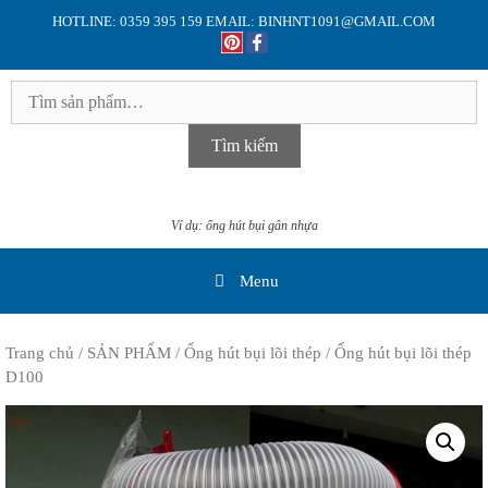
Skip
HOTLINE: 0359 395 159 EMAIL: BINHNT1091@GMAIL.COM
to
content
Tìm
kiếm:
Tìm kiếm
Ví dụ: ống hút bụi gân nhựa
Menu
Trang chủ
/
SẢN PHẨM
/
Ống hút bụi lõi thép
/ Ống hút bụi lõi thép
D100