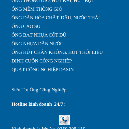
ỐNG THÔNG GIÓ, HÚT KHÍ, HÚT BỤI
ỐNG MỀM THÔNG GIÓ
ỐNG DẪN HÓA CHẤT, DẦU, NƯỚC THẢI
ỐNG CAO SU
ỐNG BẠT NHỰA CỐT DÙ
ỐNG NHỰA DẪN NƯỚC
ỐNG HÚT CHÂN KHÔNG, HÚT THỔI LIỆU
ĐINH CUỘN CÔNG NGHIỆP
QUẠT CÔNG NGHIỆP DASIN
Siêu Thị Ống Công Nghiệp
Hotline kinh doanh 24/7:
Kinh doanh 1: Ms An 0359.395.159