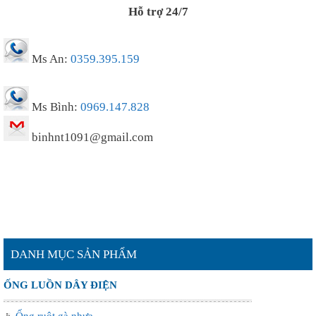
Hỗ trợ 24/7
Ms An:
0359.395.159
Ms Bình:
0969.147.828
binhnt1091@gmail.com
DANH MỤC SẢN PHẨM
ỐNG LUỒN DÂY ĐIỆN
Ống ruột gà nhựa