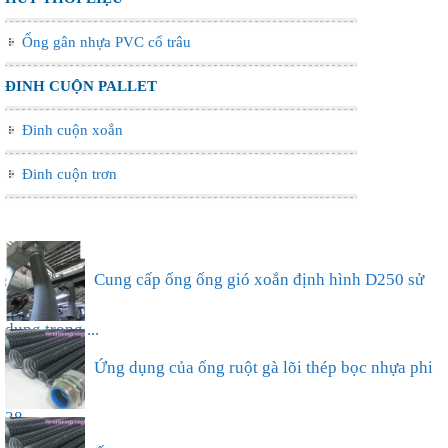
Ống gân nhựa PVC cổ trâu
ĐINH CUỘN PALLET
Đinh cuộn xoắn
Đinh cuộn trơn
Ống nhựa xếp điều hòa phi 75, thông gió làm mát
nhà xưở...
Cung cấp ống ống gió xoắn định hình D250 sử
dụng trong ...
Ứng dụng của ống ruột gà lõi thép bọc nhựa phi
38...