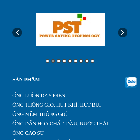
Ống luôn dây điện, ống ruột gà lõi thép bọc nhựa
phi32...
Ưu điểm của ống nhựa xếp định hình phi 200...
Ống nhựa xếp điều hòa phi 75, thông gió làm mát
nhà xưở...
SẢN PHẨM
ỐNG LUỒN DÂY ĐIỆN
ỐNG THÔNG GIÓ, HÚT KHÍ, HÚT BỤI
ỐNG MỀM THÔNG GIÓ
ỐNG DẪN HÓA CHẤT, DẦU, NƯỚC THẢI
ỐNG CAO SU