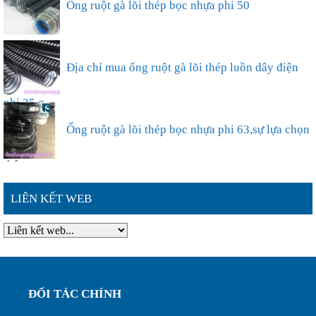
Ống ruột gà lõi thép bọc nhựa phi 50
Địa chỉ mua ống ruột gà lõi thép luồn dây điện
phi 25 g...
Ống ruột gà lõi thép bọc nhựa phi 63,sự lựa chọn
thông ...
LIÊN KẾT WEB
Đặc điểm nổi bật của ống ruột gà lõi thép bọc
nhựa phi ...
Ống ruột gà lõi thép bọc nhựa phi 75, luôn dây
ĐỐI TÁC CHÍNH
điện bảo...