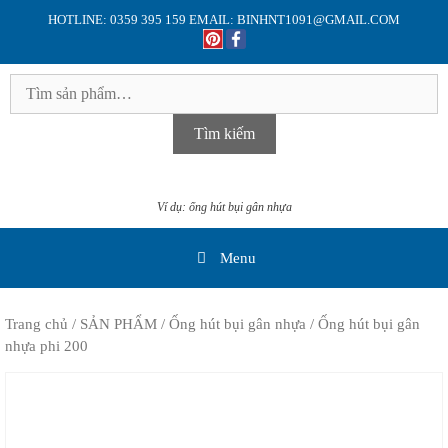
Skip
HOTLINE: 0359 395 159 EMAIL: BINHNT1091@GMAIL.COM
to
content
Tìm
kiếm:
Tìm kiếm
Ví dụ: ống hút bụi gân nhựa
Menu
Trang chủ
/
SẢN PHẨM
/
Ống hút bụi gân nhựa
/ Ống hút bụi gân
nhựa phi 200