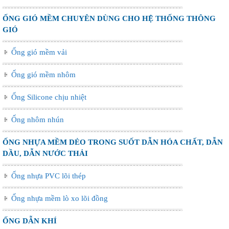
ỐNG GIÓ MỀM CHUYÊN DÙNG CHO HỆ THỐNG THÔNG
GIÓ
Ống gió mềm vải
Ống gió mềm nhôm
Ống Silicone chịu nhiệt
Ống nhôm nhún
ỐNG NHỰA MỀM DẺO TRONG SUỐT DẪN HÓA CHẤT, DẪN
DẦU, DẪN NƯỚC THẢI
Ống nhựa PVC lõi thép
Ống nhựa mềm lò xo lõi đồng
ỐNG DẪN KHÍ