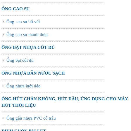
ỐNG CAO SU
Ống cao su bố vải
Ống cao su mành thép
ỐNG BẠT NHỰA CỐT DÙ
Ống bạt cốt dù
ỐNG NHỰA DẪN NƯỚC SẠCH
Ống nhựa lưới dẻo
ỐNG HÚT CHÂN KHÔNG, HÚT DẦU, ỨNG DỤNG CHO MÁY
HÚT THÔI LIỆU
Ống gân nhựa PVC cổ trâu
ĐINH CUỘN PALLET