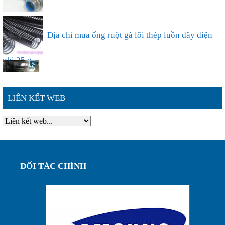
Ống ruột gà lõi thép bọc nhựa phi 50
Địa chỉ mua ống ruột gà lõi thép luồn dây điện
phi 25 g...
Ống ruột gà lõi thép bọc nhựa phi 63,sự lựa chọn
LIÊN KẾT WEB
thông ...
Đặc điểm nổi bật của ống ruột gà lõi thép bọc
nhựa phi ...
ĐỐI TÁC CHÍNH
Ống ruột gà lõi thép bọc nhựa phi 75, luôn dây
điện bảo...