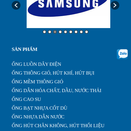
Ống luôn dây điện, ống ruột gà lõi thép bọc nhựa
phi32...
Ưu điểm của ống nhựa xếp định hình phi 200...
SẢN PHẨM
ỐNG LUỒN DÂY ĐIỆN
ỐNG THÔNG GIÓ, HÚT KHÍ, HÚT BỤI
ỐNG MỀM THÔNG GIÓ
ỐNG DẪN HÓA CHẤT, DẦU, NƯỚC THẢI
ỐNG CAO SU
ỐNG BẠT NHỰA CỐT DÙ
ỐNG NHỰA DẪN NƯỚC
ỐNG HÚT CHÂN KHÔNG, HÚT THỔI LIỆU