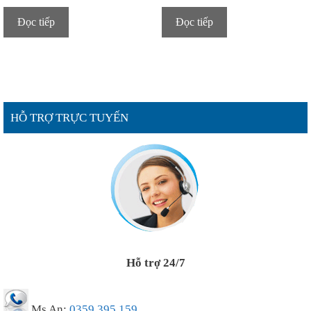
Đọc tiếp
Đọc tiếp
HỖ TRỢ TRỰC TUYẾN
Hỗ trợ 24/7
Ms An:
0359.395.159