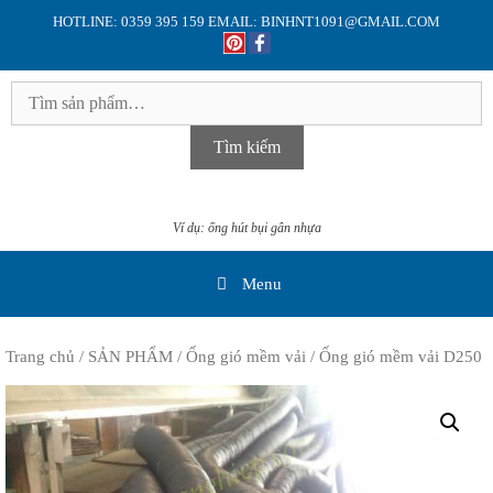
Skip
HOTLINE: 0359 395 159 EMAIL: BINHNT1091@GMAIL.COM
to
content
Tìm
kiếm:
Tìm kiếm
Ví dụ: ống hút bụi gân nhựa
Menu
Trang chủ
/
SẢN PHẨM
/
Ống gió mềm vải
/ Ống gió mềm vải D250