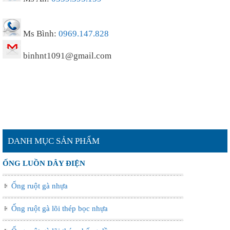
Ms Bình:
0969.147.828
binhnt1091@gmail.com
DANH MỤC SẢN PHẨM
ỐNG LUỒN DÂY ĐIỆN
Ống ruột gà nhựa
Ống ruột gà lõi thép bọc nhựa