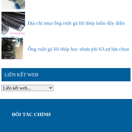
Ống ruột gà lõi thép bọc nhựa phi 50
Địa chỉ mua ống ruột gà lõi thép luồn dây điện
phi 25 g...
Ống ruột gà lõi thép bọc nhựa phi 63,sự lựa chọn
thông ...
LIÊN KẾT WEB
Đặc điểm nổi bật của ống ruột gà lõi thép bọc
nhựa phi ...
Ống ruột gà lõi thép bọc nhựa phi 75, luôn dây
ĐỐI TÁC CHÍNH
điện bảo...