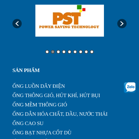
Ống luôn dây điện, ống ruột gà lõi thép bọc nhựa
phi32...
Ưu điểm của ống nhựa xếp định hình phi 200...
Ống nhựa xếp điều hòa phi 75, thông gió làm mát
SẢN PHẨM
nhà xưở...
ỐNG LUỒN DÂY ĐIỆN
ỐNG THÔNG GIÓ, HÚT KHÍ, HÚT BỤI
ỐNG MỀM THÔNG GIÓ
ỐNG DẪN HÓA CHẤT, DẦU, NƯỚC THẢI
ỐNG CAO SU
ỐNG BẠT NHỰA CỐT DÙ