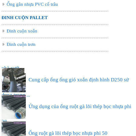
Ống gân nhựa PVC cổ trâu
ĐINH CUỘN PALLET
Đinh cuộn xoắn
Đinh cuộn trơn
Ống nhựa xếp điều hòa phi 75, thông gió làm mát
nhà xưở...
Cung cấp ống ống gió xoắn định hình D250 sử
dụng trong ...
Ứng dụng của ống ruột gà lõi thép bọc nhựa phi
38...