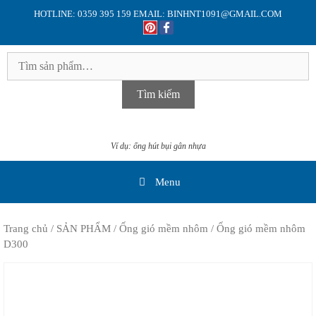
Skip
HOTLINE: 0359 395 159 EMAIL: BINHNT1091@GMAIL.COM
to
content
Tìm
kiếm:
Tìm kiếm
Ví dụ: ống hút bụi gân nhựa
Menu
Trang chủ
/
SẢN PHẨM
/
Ống gió mềm nhôm
/ Ống gió mềm nhôm
D300