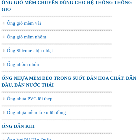
ỐNG GIÓ MỀM CHUYÊN DÙNG CHO HỆ THỐNG THÔNG
GIÓ
Ống gió mềm vải
Ống gió mềm nhôm
Ống Silicone chịu nhiệt
Ống nhôm nhún
ỐNG NHỰA MỀM DẺO TRONG SUỐT DẪN HÓA CHẤT, DẪN
DẦU, DẪN NƯỚC THẢI
Ống nhựa PVC lõi thép
Ống nhựa mềm lò xo lõi đồng
ỐNG DẪN KHÍ
Ống hơi PU Hàn Quốc