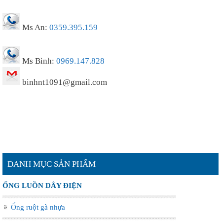
Ms An:
0359.395.159
Ms Bình:
0969.147.828
binhnt1091@gmail.com
DANH MỤC SẢN PHẨM
ỐNG LUỒN DÂY ĐIỆN
Ống ruột gà nhựa