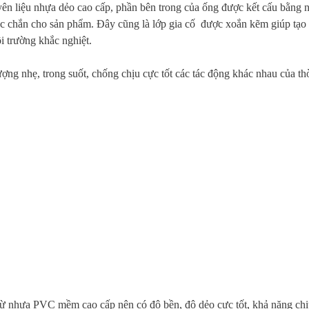
ên liệu nhựa dẻo cao cấp, phần bên trong của ống được kết cấu bằng
hắc chắn cho sản phẩm. Đây cũng là lớp gia cố được xoắn kẽm giúp tạo
i trường khắc nghiệt.
ng nhẹ, trong suốt, chống chịu cực tốt các tác động khác nhau của thời
ừ nhựa PVC mềm cao cấp nên có độ bền, độ dẻo cực tốt, khả năng chị