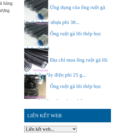
ải hàng
lượng
định hình D250 sử dụng trong ...
Ứng dụng của ống ruột gà
lõi thép bọc nhựa phi 38...
Ống ruột gà lõi thép bọc
nhựa phi 50
Địa chỉ mua ống ruột gà lõi
thép luồn dây điện phi 25 g...
Ống ruột gà lõi thép bọc
LIÊN KẾT WEB
nhựa phi 63,sự lựa chọn thông ...
Đặc điểm nổi bật của ống