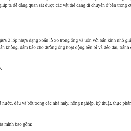
 giúp ta dễ dàng quan sát được các vật thể đang di chuyển ở bên trong 
giữa 2 lớp nhựa dạng xoắn lò xo trong ống và uốn với bán kính nhỏ giú
chân không, đảm bảo cho đường ống hoạt động bền bỉ và dẻo dai, tránh 
ả nước, dầu và bột trong các nhà máy, nông nghiệp, kỹ thuật, thực phẩ
của mình bao gồm: