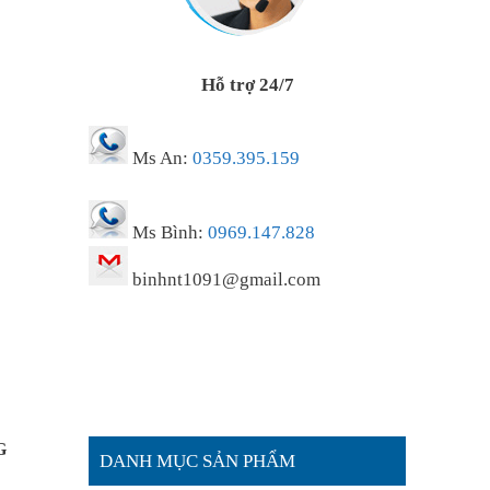
Hỗ trợ 24/7
Ms An:
0359.395.159
Ms Bình:
0969.147.828
binhnt1091@gmail.com
G
DANH MỤC SẢN PHẨM