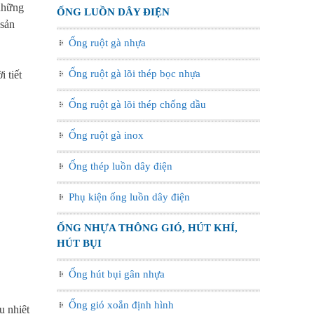
 những
ỐNG LUỒN DÂY ĐIỆN
 sản
Ống ruột gà nhựa
Ống ruột gà lõi thép bọc nhựa
 tiết
Ống ruột gà lõi thép chống dầu
Ống ruột gà inox
Ống thép luồn dây điện
Phụ kiện ống luồn dây điện
ỐNG NHỰA THÔNG GIÓ, HÚT KHÍ,
HÚT BỤI
Ống hút bụi gân nhựa
Ống gió xoắn định hình
u nhiệt