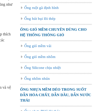
cũng như
Ống ruột gà định hình
Ống hút bụi lõi thép
ỐNG GIÓ MỀM CHUYÊN DÙNG CHO
p thích
HỆ THỐNG THÔNG GIÓ
các
Ống gió mềm vải
Ống gió mềm nhôm
Ống Silicone chịu nhiệt
Ống nhôm nhún
m và vệ
ỐNG NHỰA MỀM DẺO TRONG SUỐT
DẪN HÓA CHẤT, DẪN DẦU, DẪN NƯỚC
THẢI