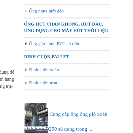
Ống nhựa lưới dẻo
ỐNG HÚT CHÂN KHÔNG, HÚT DẦU,
ỨNG DỤNG CHO MÁY HÚT THÔI LIỆU
Ống gân nhựa PVC cổ trâu
ĐINH CUỘN PALLET
Đinh cuộn xoắn
 dụng để
ính hãng
Đinh cuộn trơn
ng trực
Ống nhựa xếp điều hòa phi
75, thông gió làm mát nhà xưở...
Cung cấp ống ống gió xoắn