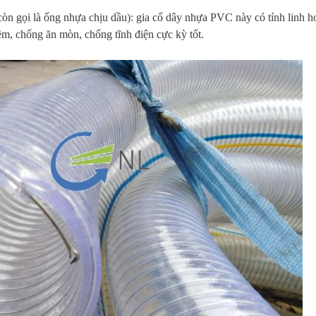
òn gọi là ống nhựa chịu dầu): gia cố dây nhựa PVC này có tính linh h
ềm, chống ăn mòn, chống tĩnh điện cực kỳ tốt.