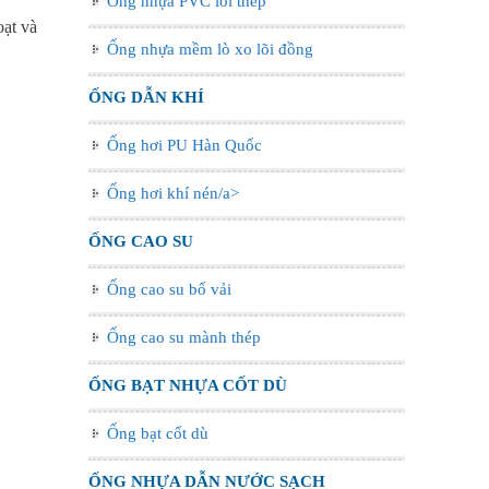
Ống nhựa PVC lõi thép
oạt và
Ống nhựa mềm lò xo lõi đồng
ỐNG DẪN KHÍ
Ống hơi PU Hàn Quốc
Ống hơi khí nén/a>
ỐNG CAO SU
Ống cao su bố vải
Ống cao su mành thép
ỐNG BẠT NHỰA CỐT DÙ
Ống bạt cốt dù
ỐNG NHỰA DẪN NƯỚC SẠCH