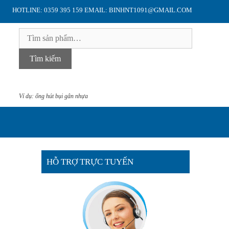
HOTLINE: 0359 395 159 EMAIL: BINHNT1091@GMAIL.COM
Tìm
kiếm:
Tìm kiếm
Ví dụ: ống hút bụi gân nhựa
HỖ TRỢ TRỰC TUYẾN