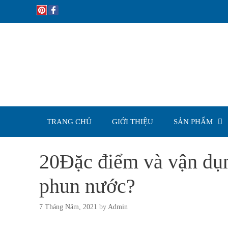
Skip
to
content
TRANG CHỦ
GIỚI THIỆU
SẢN PHẨM
20Đặc điểm và vận dụ
phun nước?
7 Tháng Năm, 2021
by
Admin