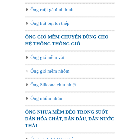
Ống ruột gà định hình
Ống hút bụi lõi thép
ỐNG GIÓ MỀM CHUYÊN DÙNG CHO
HỆ THỐNG THÔNG GIÓ
Ống gió mềm vải
Ống gió mềm nhôm
Ống Silicone chịu nhiệt
Ống nhôm nhún
ỐNG NHỰA MỀM DẺO TRONG SUỐT
DẪN HÓA CHẤT, DẪN DẦU, DẪN NƯỚC
THẢI