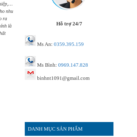
ghiệp,…
cho nhu
o ra
Hỗ trợ 24/7
ính là
hất
Ms An:
0359.395.159
Ms Bình:
0969.147.828
binhnt1091@gmail.com
DANH MỤC SẢN PHẨM