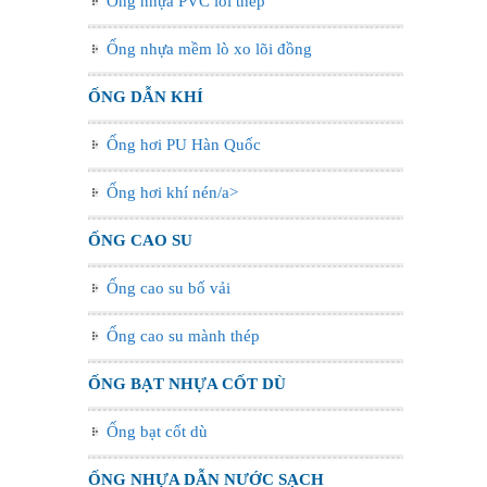
Ống nhựa PVC lõi thép
Ống nhựa mềm lò xo lõi đồng
ỐNG DẪN KHÍ
Ống hơi PU Hàn Quốc
Ống hơi khí nén/a>
ỐNG CAO SU
Ống cao su bố vải
Ống cao su mành thép
ỐNG BẠT NHỰA CỐT DÙ
Ống bạt cốt dù
ỐNG NHỰA DẪN NƯỚC SẠCH