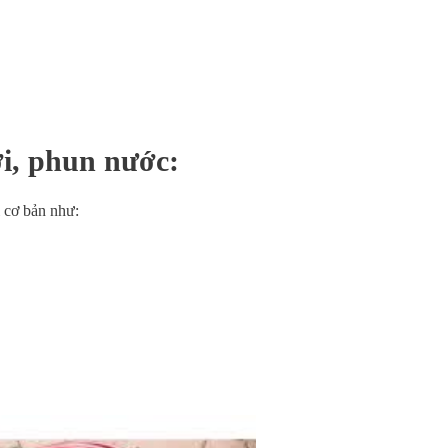
i, phun nước:
 cơ bản như:
.