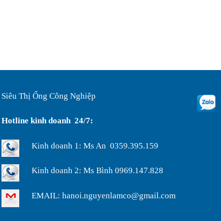
Ống ruột gà lõi thép bọc
nhựa phi 75, luôn dây điện bảo...
Ống luôn dây điện, ống ruột
gà lõi thép bọc nhựa phi32...
Ưu điểm của ống nhựa xếp
Siêu Thị Ống Công Nghiệp
định hình phi 200...
Hotline kinh doanh 24/7:
Ống nhựa xếp điều hòa phi
Kinh doanh 1: Ms An 0359.395.159
75, thông gió làm mát nhà xưở...
Kinh doanh 2: Ms Bình 0969.147.828
EMAIL: hanoi.nguyenlamco@gmail.com