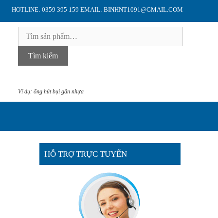
HOTLINE: 0359 395 159 EMAIL: BINHNT1091@GMAIL.COM
Tìm
kiếm:
Tìm kiếm
Ví dụ: ống hút bụi gân nhựa
HỖ TRỢ TRỰC TUYẾN