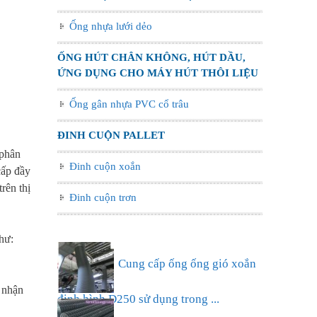
Ống nhựa lưới dẻo
ỐNG HÚT CHÂN KHÔNG, HÚT DẦU,
ỨNG DỤNG CHO MÁY HÚT THÔI LIỆU
Ống gân nhựa PVC cổ trâu
ĐINH CUỘN PALLET
 phân
Đinh cuộn xoắn
cấp đầy
rên thị
Đinh cuộn trơn
hư:
Cung cấp ống ống gió xoắn
 nhận
định hình D250 sử dụng trong ...