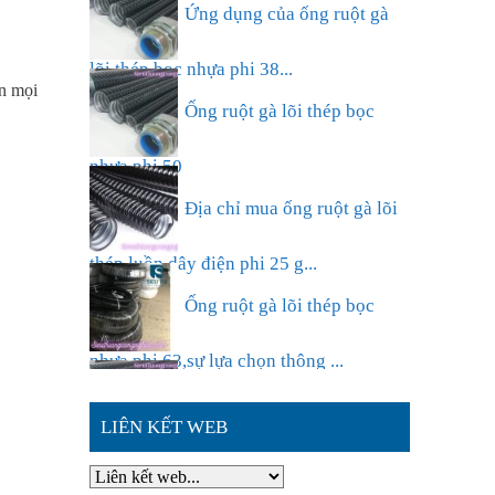
Ứng dụng của ống ruột gà
lõi thép bọc nhựa phi 38...
n mọi
Ống ruột gà lõi thép bọc
nhựa phi 50
Địa chỉ mua ống ruột gà lõi
thép luồn dây điện phi 25 g...
Ống ruột gà lõi thép bọc
nhựa phi 63,sự lựa chọn thông ...
Đặc điểm nổi bật của ống
LIÊN KẾT WEB
ruột gà lõi thép bọc nhựa phi ...