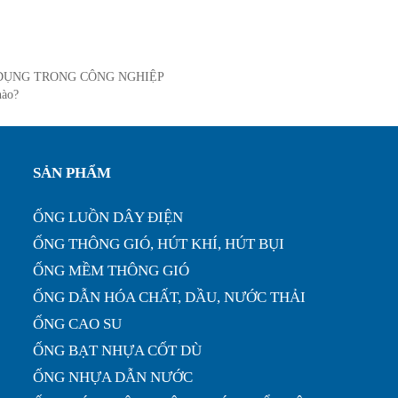
 DỤNG TRONG CÔNG NGHIỆP
nào?
SẢN PHẨM
ỐNG LUỒN DÂY ĐIỆN
ỐNG THÔNG GIÓ, HÚT KHÍ, HÚT BỤI
ỐNG MỀM THÔNG GIÓ
ỐNG DẪN HÓA CHẤT, DẦU, NƯỚC THẢI
ỐNG CAO SU
ỐNG BẠT NHỰA CỐT DÙ
ỐNG NHỰA DẪN NƯỚC