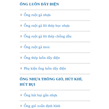
ỐNG LUỒN DÂY ĐIỆN
Ống ruột gà nhựa
Ống ruột gà lõi thép bọc nhựa
Ống ruột gà lõi thép chống dầu
Ống ruột gà inox
Ống thép luồn dây điện
Phụ kiện ống luồn dây điện
ỐNG NHỰA THÔNG GIÓ, HÚT KHÍ,
HÚT BỤI
Ống hút bụi gân nhựa
Ống gió xoắn định hình