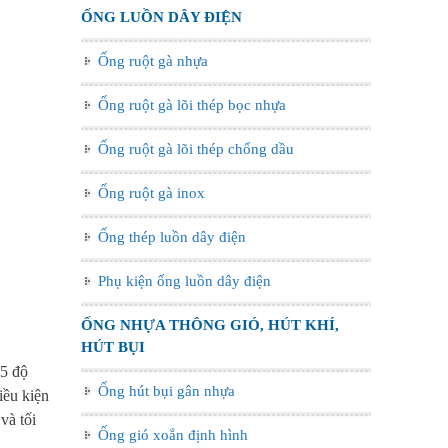
ỐNG LUỒN DÂY ĐIỆN
Ống ruột gà nhựa
Ống ruột gà lõi thép bọc nhựa
Ống ruột gà lõi thép chống dầu
Ống ruột gà inox
Ống thép luồn dây điện
Phụ kiện ống luồn dây điện
ỐNG NHỰA THÔNG GIÓ, HÚT KHÍ,
HÚT BỤI
25 độ
Ống hút bụi gân nhựa
iều kiện
và tối
Ống gió xoắn định hình