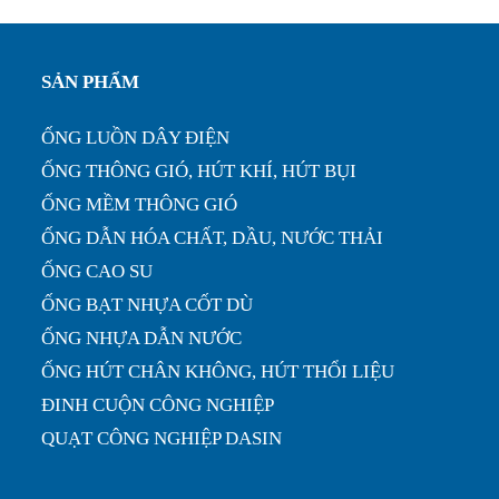
SẢN PHẨM
ỐNG LUỒN DÂY ĐIỆN
ỐNG THÔNG GIÓ, HÚT KHÍ, HÚT BỤI
ỐNG MỀM THÔNG GIÓ
ỐNG DẪN HÓA CHẤT, DẦU, NƯỚC THẢI
ỐNG CAO SU
ỐNG BẠT NHỰA CỐT DÙ
ỐNG NHỰA DẪN NƯỚC
ỐNG HÚT CHÂN KHÔNG, HÚT THỔI LIỆU
ĐINH CUỘN CÔNG NGHIỆP
QUẠT CÔNG NGHIỆP DASIN