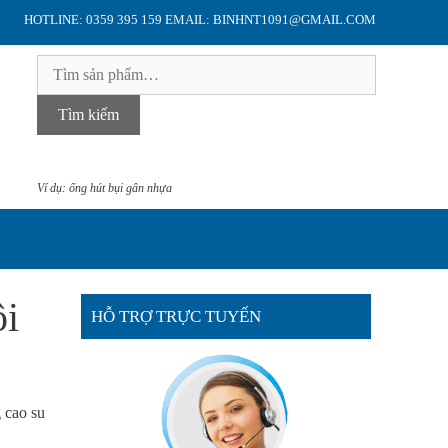
HOTLINE: 0359 395 159 EMAIL: BINHNT1091@GMAIL.COM
Tìm
kiếm:
Tìm kiếm
Ví dụ: ống hút bụi gân nhựa
ội
HỖ TRỢ TRỰC TUYẾN
 cao su