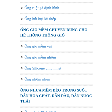
Ống ruột gà định hình
Ống hút bụi lõi thép
ỐNG GIÓ MỀM CHUYÊN DÙNG CHO
HỆ THỐNG THÔNG GIÓ
Ống gió mềm vải
Ống gió mềm nhôm
Ống Silicone chịu nhiệt
Ống nhôm nhún
ỐNG NHỰA MỀM DẺO TRONG SUỐT
DẪN HÓA CHẤT, DẪN DẦU, DẪN NƯỚC
THẢI