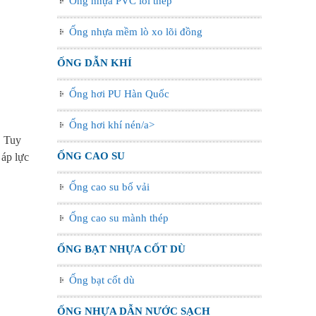
Ống nhựa PVC lõi thép
Ống nhựa mềm lò xo lõi đồng
ỐNG DẪN KHÍ
Ống hơi PU Hàn Quốc
Ống hơi khí nén/a>
. Tuy
ỐNG CAO SU
 áp lực
Ống cao su bố vải
Ống cao su mành thép
ỐNG BẠT NHỰA CỐT DÙ
Ống bạt cốt dù
ỐNG NHỰA DẪN NƯỚC SẠCH