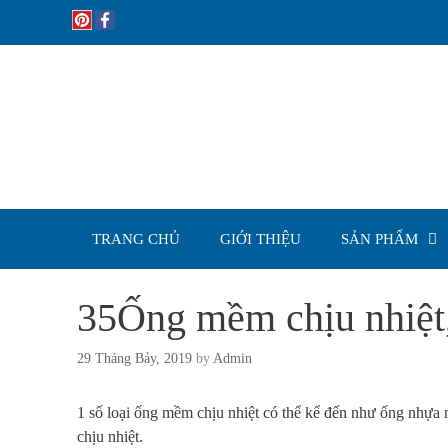
Skip
to
content
TRANG CHỦ
GIỚI THIỆU
SẢN PHẨM
35Ống mềm chịu nhiệt, 
29 Tháng Bảy, 2019
by
Admin
1 số loại ống mềm chịu nhiệt có thể kể đến như ống nhựa m
chịu nhiệt.