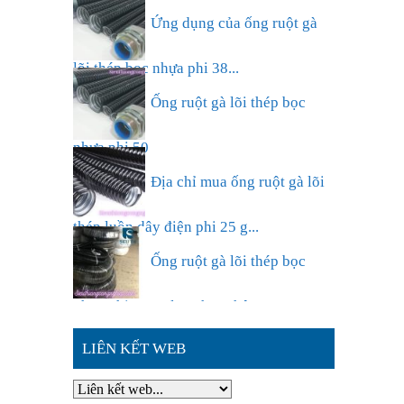
định hình D250 sử dụng trong ...
Ứng dụng của ống ruột gà
lõi thép bọc nhựa phi 38...
Ống ruột gà lõi thép bọc
nhựa phi 50
Địa chỉ mua ống ruột gà lõi
thép luồn dây điện phi 25 g...
Ống ruột gà lõi thép bọc
nhựa phi 63,sự lựa chọn thông ...
LIÊN KẾT WEB
Đặc điểm nổi bật của ống