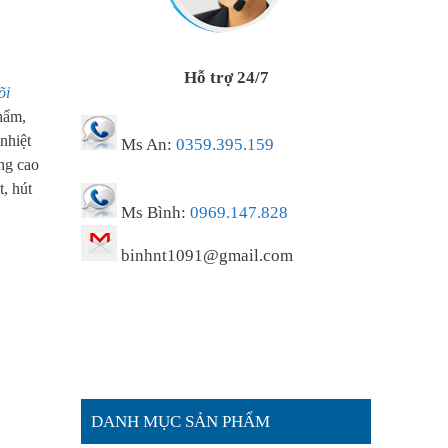
Hỗ trợ 24/7
õi
hẩm,
nhiệt
Ms An:
0359.395.159
ng cao
t, hút
Ms Bình:
0969.147.828
binhnt1091@gmail.com
DANH MỤC SẢN PHẨM