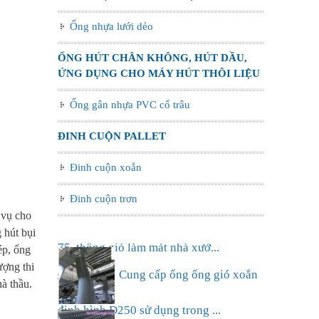
Ống nhựa lưới dẻo
ỐNG HÚT CHÂN KHÔNG, HÚT DẦU,
ỨNG DỤNG CHO MÁY HÚT THÔI LIỆU
Ống gân nhựa PVC cổ trâu
ĐINH CUỘN PALLET
Đinh cuộn xoắn
Đinh cuộn trơn
 vụ cho
 hút bụi
Ống nhựa xếp điều hòa phi
ép, ống
ượng thi
75, thông gió làm mát nhà xưở...
à thầu.
Cung cấp ống ống gió xoắn