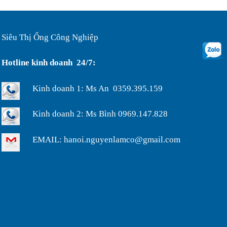
ruột gà lõi thép bọc nhựa phi ...
Ống ruột gà lõi thép bọc
Siêu Thị Ống Công Nghiệp
nhựa phi 75, luôn dây điện bảo...
Hotline kinh doanh 24/7:
Ống luôn dây điện, ống ruột
Kinh doanh 1: Ms An 0359.395.159
gà lõi thép bọc nhựa phi32...
Kinh doanh 2: Ms Bình 0969.147.828
Ưu điểm của ống nhựa xếp
EMAIL: hanoi.nguyenlamco@gmail.com
định hình phi 200...
Ống nhựa xếp điều hòa phi
75, thông gió làm mát nhà xưở...