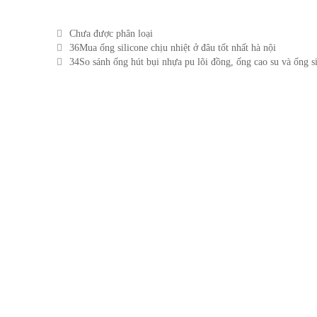
Categories
Chưa được phân loại
Post
36Mua ống silicone chịu nhiệt ở đâu tốt nhất hà nội
navigation
34So sánh ống hút bụi nhựa pu lõi đồng, ống cao su và ống s