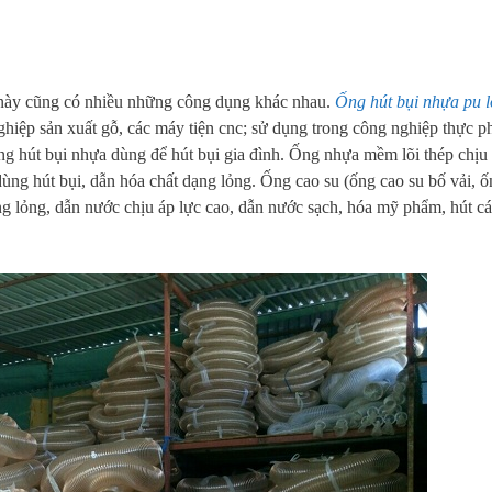
g này cũng có nhiều những công dụng khác nhau.
Ống hút bụi nhựa pu l
ghiệp sản xuất gỗ, các máy tiện cnc; sử dụng trong công nghiệp thực p
g hút bụi nhựa dùng để hút bụi gia đình. Ống nhựa mềm lõi thép chịu 
ùng hút bụi, dẫn hóa chất dạng lỏng. Ống cao su (ống cao su bố vải, ố
dạng lỏng, dẫn nước chịu áp lực cao, dẫn nước sạch, hóa mỹ phẩm, hút cá