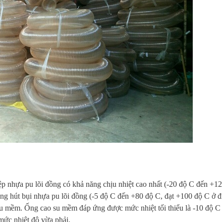
iệp nhựa pu lõi đồng có khả năng chịu nhiệt cao nhất (-20 độ C đến +1
ng hút bụi nhựa pu lõi đồng (-5 độ C đến +80 độ C, đạt +100 độ C ở đ
su mềm. Ống cao su mềm đáp ứng được mức nhiệt tối thiểu là -10 độ C 
mức nhiệt độ vừa phải.